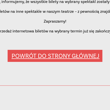
ą informujemy, że wszystkie bilety na wybrany spektakl został
etów na inne spektakle w naszym teatrze – z pewnością znajdą
Zapraszamy!
rzedaż internetowa biletów na wybrany termin już się zakończ
POWRÓT DO STRONY GŁÓWNEJ